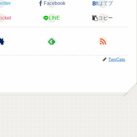
witter
Facebook
はてブ
ocket
LINE
コピー
TwoCats