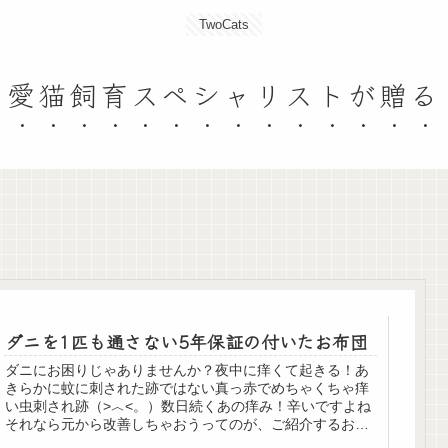
TwoCats
愛猫飼育スペシャリストが贈る
ダニを1匹も通さない5年保証の付いたお布団
ダニにお困りじゃありませんか？夜中に痒くて起きる！あ
きらかに蚊に刺された跡ではない真っ赤でめちゃくちゃ痒
い虫刺され跡（>︿<。）数日続くあの痒み！辛いですよね
それなら元から改善しちゃおうってのが、ご紹介するお布
団ダニ刺され対策に生地表面から...